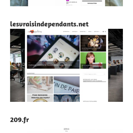
lesvraisindependants.net
209.fr